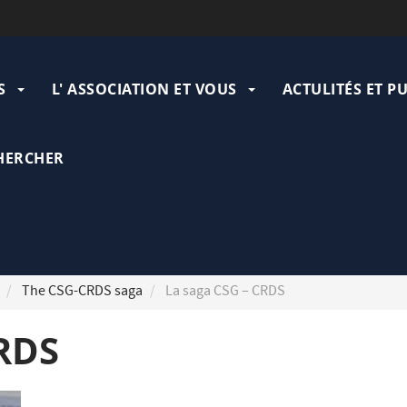
ation
pale
S
L' ASSOCIATION ET VOUS
ACTULITÉS ET P
HERCHER
The CSG-CRDS saga
La saga CSG – CRDS
CRDS