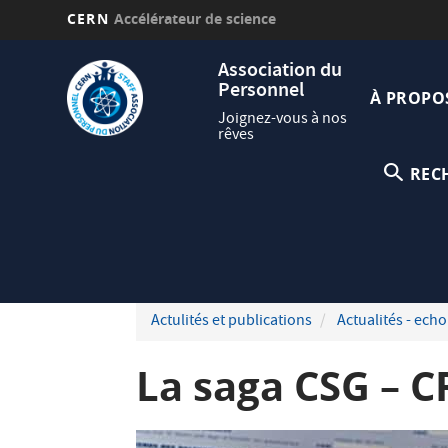
CERN
Accélérateur de science
Aller
Navig
Association du
au
Personnel
princi
contenu
À PROPO
principal
Joignez-vous à nos
rêves
REC
Actulités et publications
Actualités - echo
La saga CSG – 