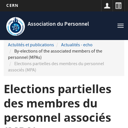
CERN
Navigation
Aller
principale
au
Association du Personnel
Tog
contenu
nav
principal
Actulités et publications
Actualités - echo
By-elections of the associated members of the
personnel (MPAs)
Elections partielles des membres du personnel
associés (MPA)
Elections partielles
des membres du
personnel associés