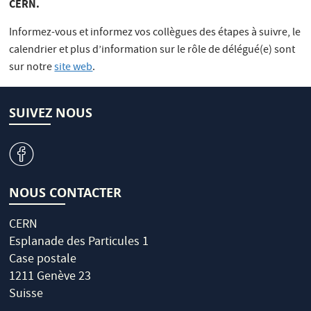
CERN.
Informez-vous et informez vos collègues des étapes à suivre, le
calendrier et plus d’information sur le rôle de délégué(e) sont
sur notre
site web
.
SUIVEZ NOUS
v
NOUS CONTACTER
CERN
Esplanade des Particules 1
Case postale
1211 Genève 23
Suisse