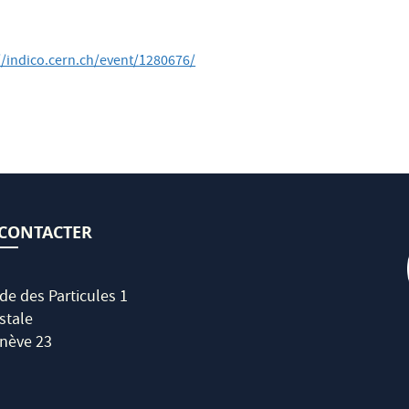
//indico.cern.ch/event/1280676/
CONTACTER
de des Particules 1
stale
nève 23