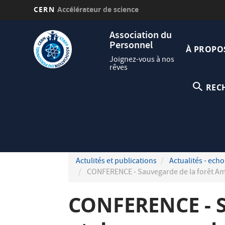
CERN
Accélérateur de science
Aller
Navig
Association du
au
Personnel
princi
contenu
À PROPO
principal
Joignez-vous à nos
rêves
REC
Actulités et publications
Actualités - echo
CONFERENCE - Sauvegarde de la forêt Am
CONFERENCE - S