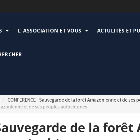
ation
pale
S
L' ASSOCIATION ET VOUS
ACTULITÉS ET P
HERCHER
CONFERENCE - Sauvegarde de la forêt Amazonienne et de ses p
azonienne et de ses peuples autochtones
auvegarde de la forê