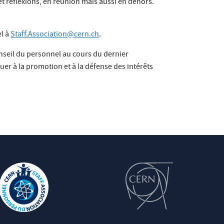
t réflexions, en réunion mais aussi en dehors.
el à
Staff.Association@cern.ch
.
seil du personnel au cours du dernier
buer à la promotion et à la défense des intérêts