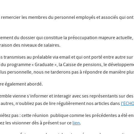
t remercier les membres du personnel employés et associés qui ont
cement du dossier qui constitue la préoccupation majeure actuelle, 
aison des niveaux de salaires.
ansmises au préalable via email et qui ont porté entre autre sur le
ion du programme « Graduate », la Caisse de pensions, le développemen
plus personnelle, nous ne tarderons pas à répondre de manière plus
 être également abordé.
emble vienne s’informer et interagir avec ses représentants sur des
s autres, n’oubliez pas de lire régulièrement nos articles dans
l'ECH
étez pas : cette réunion publique comme les précédentes a été enr
 les visionner dès à présent sur ce
lien
.