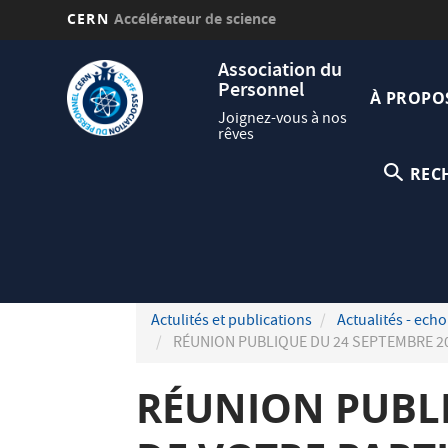
CERN
Accélérateur de science
Aller
Navig
Association du
au
Personnel
princi
contenu
À PROPO
principal
Joignez-vous à nos
rêves
REC
Actulités et publications
Actualités - echo
RÉUNION PUBLIQUE DU 24 SEPTEMBRE 202
RÉUNION PUBLI