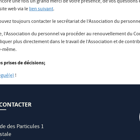
ncore une fois un grand merci de votre présence, de vos questions e
ite web via le
lien suivant
.
vez toujours contacter le secrétariat de l’Association du personn
, l’Association du personnel va procéder au renouvellement du Con
liquer plus directement dans le travail de l’Association et de contri
le-même.
s prises de décisions;
égué(e)
!
CONTACTER
de des Particules 1
stale