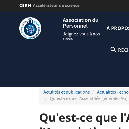
CERN
Accélérateur de science
Aller
Navig
Association du
au
Personnel
princi
contenu
À PROPO
principal
Joignez-vous à nos
rêves
REC
Actulités et publications
Actualités - echo
Qu'est-ce que l'Assemblée générale (AG) 
Qu'est-ce que l