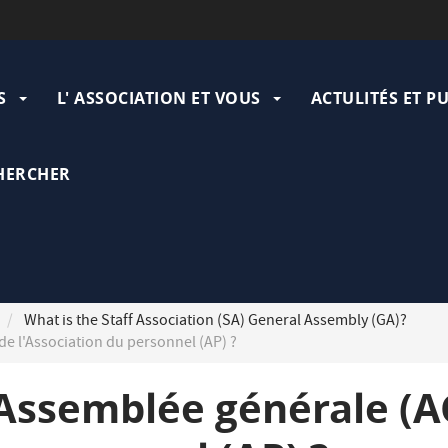
ation
pale
S
L' ASSOCIATION ET VOUS
ACTULITÉS ET P
HERCHER
What is the Staff Association (SA) General Assembly (GA)?
de l'Association du personnel (AP) ?
'Assemblée générale (A