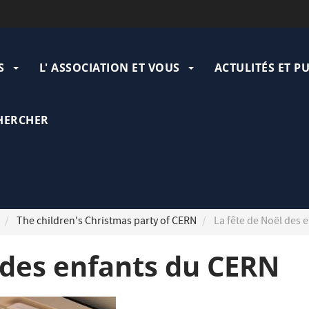
ation
pale
S
L' ASSOCIATION ET VOUS
ACTULITÉS ET P
HERCHER
The children's Christmas party of CERN
La fête de Noël des 
 des enfants du CERN