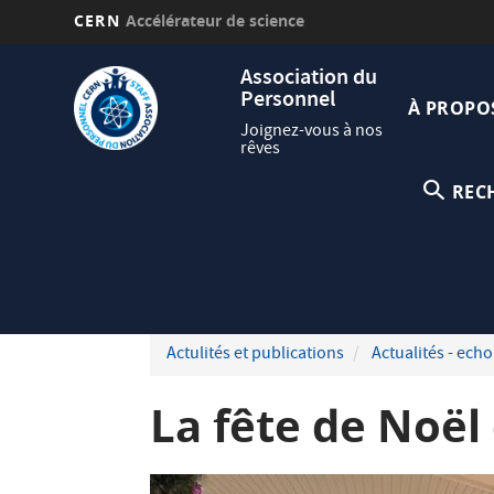
CERN
Accélérateur de science
Aller
Navig
Association du
au
Personnel
princi
contenu
À PROPO
principal
Joignez-vous à nos
rêves
REC
Actulités et publications
Actualités - echo
La fête de Noël