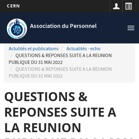
CERN
Navigation
Aller
principale
au
Association du Personnel
Tog
contenu
nav
principal
Actulités et publications
Actualités - echo
QUESTIONS & REPONSES SUITE A LA REUNION
PUBLIQUE DU 31 MAI 2022
QUESTIONS & REPONSES SUITE A LA REUNION
PUBLIQUE DU 31 MAI 2022
QUESTIONS &
REPONSES SUITE A
LA REUNION