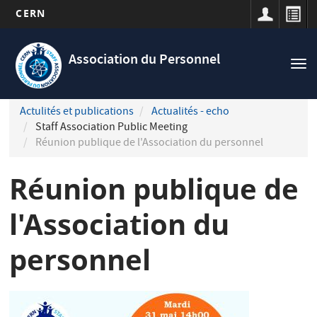
CERN
Navigation
Aller
principale
au
Association du Personnel
Tog
contenu
nav
principal
Actulités et publications
Actualités - echo
Staff Association Public Meeting
Réunion publique de l'Association du personnel
Réunion publique de
l'Association du
personnel