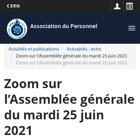
CERN
Navigation
Aller
principale
au
Association du Personnel
Tog
contenu
nav
principal
Actulités et publications
Actualités - echo
Zoom sur l’Assemblée générale du mardi 25 juin 2021
Zoom sur l’Assemblée générale du mardi 25 juin 2021
Zoom sur
l’Assemblée générale
du mardi 25 juin
2021