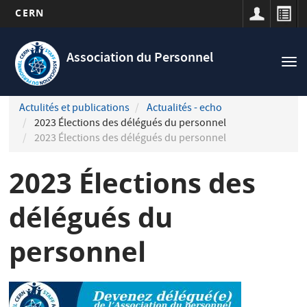
CERN
Navigation
Aller
principale
au
Association du Personnel
Tog
contenu
nav
principal
Actulités et publications
Actualités - echo
2023 Élections des délégués du personnel
2023 Élections des délégués du personnel
2023 Élections des
délégués du
personnel