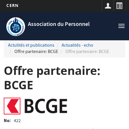
CERN
Navigation
Aller
principale
au
Association du Personnel
Tog
contenu
nav
principal
Actulités et publications
Actualités - echo
Offre partenaire: BCGE
Offre partenaire: BCGE
Offre partenaire:
BCGE
No
422