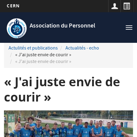
CERN
Navigation
Aller
principale
au
Association du Personnel
Tog
contenu
nav
principal
Actulités et publications
Actualités - echo
« J'ai juste envie de courir »
« J'ai juste envie de courir »
« J'ai juste envie de
courir »