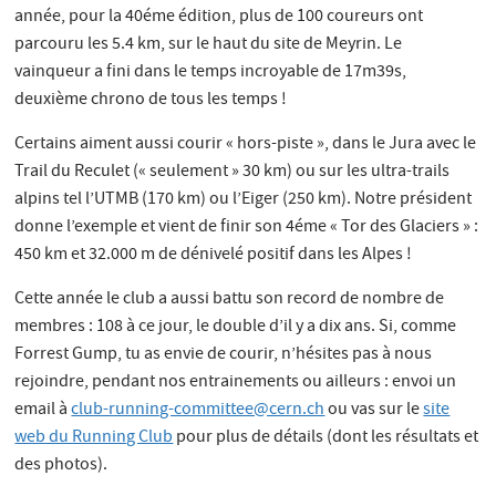
année, pour la 40éme édition, plus de 100 coureurs ont
parcouru les 5.4 km, sur le haut du site de Meyrin. Le
vainqueur a fini dans le temps incroyable de 17m39s,
deuxième chrono de tous les temps !
Certains aiment aussi courir « hors-piste », dans le Jura avec le
Trail du Reculet (« seulement » 30 km) ou sur les ultra-trails
alpins tel l’UTMB (170 km) ou l’Eiger (250 km). Notre président
donne l’exemple et vient de finir son 4éme « Tor des Glaciers » :
450 km et 32.000 m de dénivelé positif dans les Alpes !
Cette année le club a aussi battu son record de nombre de
membres : 108 à ce jour, le double d’il y a dix ans. Si, comme
Forrest Gump, tu as envie de courir, n’hésites pas à nous
rejoindre, pendant nos entrainements ou ailleurs : envoi un
email à
club-running-committee@cern.ch
ou vas sur le
site
web du Running Club
pour plus de détails (dont les résultats et
des photos).