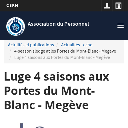
CERN
Navigation
Aller
principale
au
Association du Personnel
Tog
contenu
nav
principal
Actulités et publications
Actualités - echo
4-season sledge at les Portes du Mont-Blanc - Megeve
Luge 4 saisons aux Portes du Mont-Blanc - Megève
Luge 4 saisons aux
Portes du Mont-
Blanc - Megève