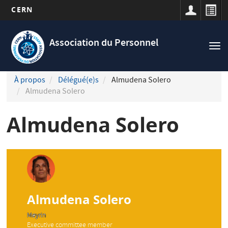
CERN
Navigation
Aller
principale
au
Association du Personnel
Tog
contenu
nav
principal
À propos
Délégué(e)s
Almudena Solero
Almudena Solero
Almudena Solero
Almudena Solero
Meyrin
Executive committee member