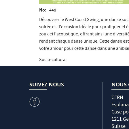
No
448
Découvrez le West Coast Swing, une danse socia
soirée est l'occasion idéale pour pratiquer et
zouk et l'acoustique, offrant ainsi une divers
rendant chaque danse unique. Cette danse est é
votre amour pour cette danse dans une ambianc
Socio-cultural
SUIVEZ NOUS
NOUS 
CERN
v
Esplana
Case po
1211 Ge
Suisse