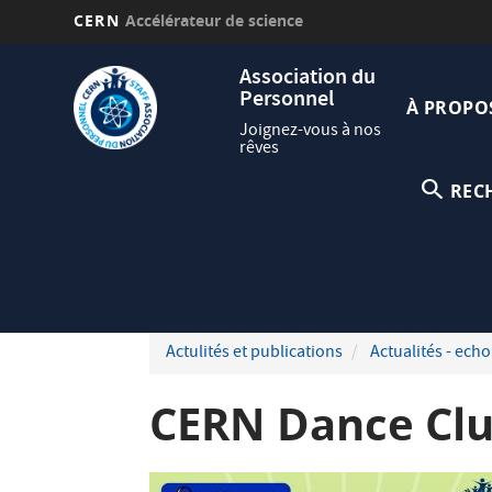
CERN
Accélérateur de science
Aller
Navig
Association du
au
Personnel
princi
contenu
À PROPO
principal
Joignez-vous à nos
rêves
REC
Actulités et publications
Actualités - echo
CERN Dance Cl