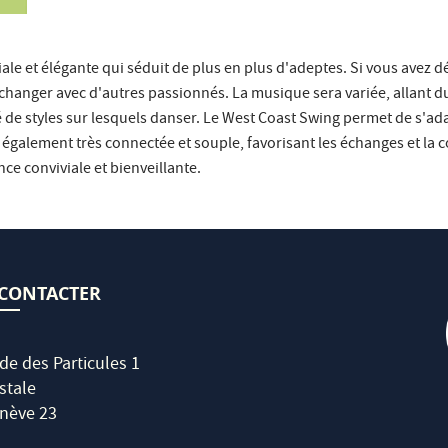
le et élégante qui séduit de plus en plus d'adeptes. Si vous avez 
 échanger avec d'autres passionnés. La musique sera variée, allant 
ité de styles sur lesquels danser. Le West Coast Swing permet de s'a
galement très connectée et souple, favorisant les échanges et la c
e conviviale et bienveillante.
CONTACTER
de des Particules 1
stale
nève 23