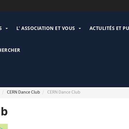
ation
pale
S
L' ASSOCIATION ET VOUS
ACTULITÉS ET P
HERCHER
CERN Dance Club
CERN Dance Club
ub