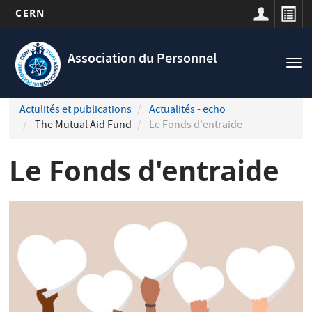
CERN
Navigation
Aller
principale
au
Association du Personnel
Tog
contenu
nav
principal
Actulités et publications
Actualités - echo
The Mutual Aid Fund
Le Fonds d'entraide
Le Fonds d'entraide