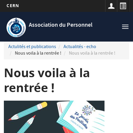
CERN
Navigation
Aller
principale
au
Association du Personnel
Tog
contenu
nav
principal
Actulités et publications
Actualités - echo
Nous voila à la rentrée !
Nous voila à la rentrée !
Nous voila à la
rentrée !