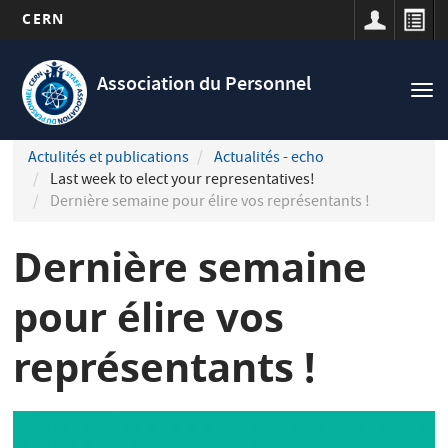
CERN
Navigation
Aller
principale
au
Association du Personnel
Tog
contenu
nav
principal
Actulités et publications
Actualités - echo
Last week to elect your representatives!
Dernière semaine pour élire vos représentants !
Dernière semaine
pour élire vos
représentants !