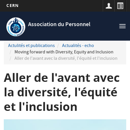
CERN
Navigation
Aller
principale
au
Association du Personnel
Tog
contenu
nav
principal
Actulités et publications
Actualités - echo
Moving forward with Diversity, Equity and Inclusion
Aller de l'avant avec la diversité, l'équité et l'inclusion
Aller de l'avant avec
la diversité, l'équité
et l'inclusion