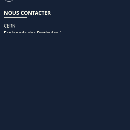
NOUS CONTACTER
CERN
Esplanade des Particules 1
Case postale
1211 Genève 23
Suisse
Bâtiment 64/R-010
Heures d'ouverture : 8h30 - 12h00 et 13h30 - 17h00