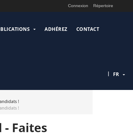
Connexion
Répertoire
UBLICATIONS
ADHÉREZ
CONTACT
|
FR
andidats !
andidats !
 - Faites