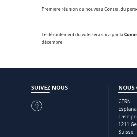
Première réunion du nouveau Conseil du perso
Commi
Le déroulement du vote sera suivi par la
décembre.
SUIVEZ NOUS
NOUS 
CERN
v
Esplana
Case po
1211 Ge
Suisse