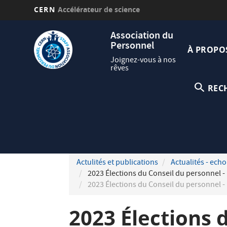
CERN
Accélérateur de science
Aller
Navig
Association du
au
Personnel
princi
contenu
À PROPO
principal
Joignez-vous à nos
rêves
REC
Actulités et publications
Actualités - echo
2023 Élections du Conseil du personnel - 
2023 Élections du Conseil du personnel - 
2023 Élections 