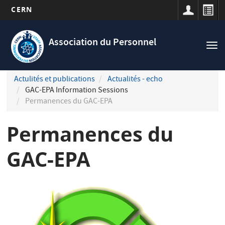
CERN
Navigation
Aller
principale
au
Association du Personnel
Tog
contenu
nav
principal
Actulités et publications
Actualités - echo
GAC-EPA Information Sessions
Permanences du GAC-EPA
Permanences du
GAC-EPA