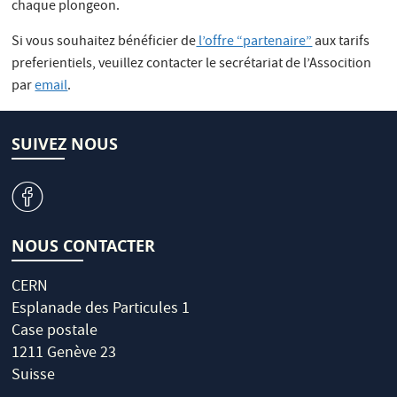
chaque plongeon.
Si vous souhaitez bénéficier de
l’offre “partenaire”
aux tarifs
preferientiels, veuillez contacter le secrétariat de l’Assocition
par
email
.
SUIVEZ NOUS
v
NOUS CONTACTER
CERN
Esplanade des Particules 1
Case postale
1211 Genève 23
Suisse