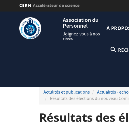
CERN
Accélérateur de science
Aller
Navig
Association du
au
Personnel
princi
contenu
À PROPO
principal
Joignez-vous à nos
rêves
REC
Actulités et publications
Actualités - echo
Résultats des élections du nouveau Comit
Résultats des é