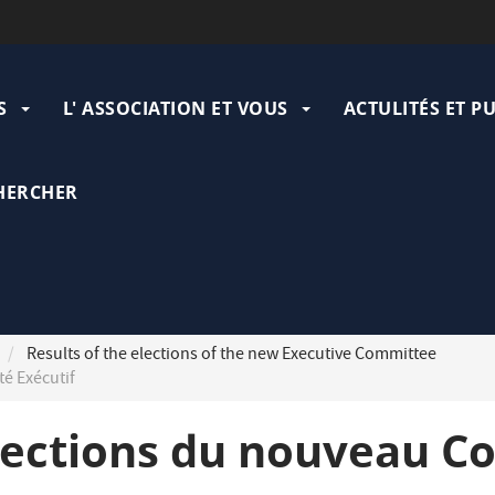
ation
pale
S
L' ASSOCIATION ET VOUS
ACTULITÉS ET P
HERCHER
Results of the elections of the new Executive Committee
é Exécutif
lections du nouveau Co