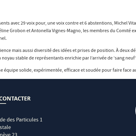
ésents avec 29 voix pour, une voix contre et 6 abstentions, Michel Vit
line Grobon et Antonella Vignes-Magno, les membres du Comité exéc
nnel.
rience mais aussi diversité des idées et prises de position. À deux 
 noyau stable de représentants enrichie par l’arrivée de ‘sang neuf’
 équipe solide, expérimentée, efficace et soudée pour faire face au
CONTACTER
de des Particules 1
stale
nève 23