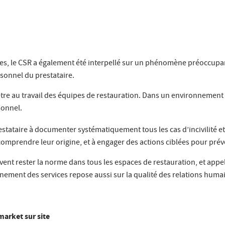
ires, le CSR a également été interpellé sur un phénomène préoccup
rsonnel du prestataire.
-être au travail des équipes de restauration. Dans un environnement
sonnel.
restataire à documenter systématiquement tous les cas d’incivilité
et
comprendre leur origine, et à engager des actions ciblées pour préve
doivent rester la norme dans tous les espaces de restauration, et a
nnement des services repose aussi sur la qualité des relations huma
market sur site