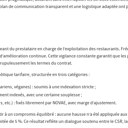
ion pragmatique, assurant sans interruption les services essentiels
 plan de communication transparent et une logistique adaptée ont p
geant du prestataire en charge de l’exploitation des restaurants. Fré
’amélioration continue. Cette vigilance constante garantit que les
rupuleusement les termes du contrat.
itique tarifaire, structurée en trois catégories :
ariens, véganes) : soumis à une indexation stricte ;
ement indexés, avec une certaine souplesse ;
 etc.) : fixés librement par NOVAE, avec marge d’ajustement.
tir à un compromis équilibré : aucune hausse n’a été appliquée aux
tée de 5 %. Ce résultat reflète un dialogue soutenu entre le CSR, la 