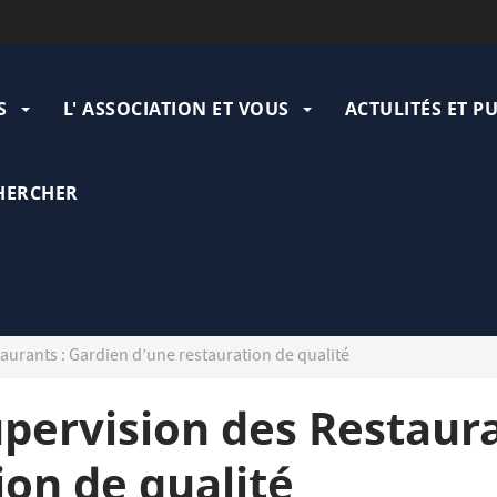
ation
pale
S
L' ASSOCIATION ET VOUS
ACTULITÉS ET P
HERCHER
aurants : Gardien d’une restauration de qualité
pervision des Restaura
ion de qualité