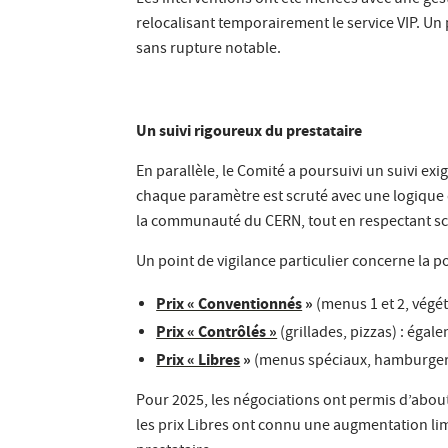
Les interventions ont été menées avec une gest
relocalisant temporairement le service VIP. Un
sans rupture notable.
Un suivi rigoureux du prestataire
En parallèle, le Comité a poursuivi un suivi exi
chaque paramètre est scruté avec une logique d
la communauté du CERN, tout en respectant sc
Un point de vigilance particulier concerne la pol
Prix « Conventionnés
»
(menus 1 et 2, végét
Prix « Contrôlés »
(grillades, pizzas) : égal
Prix « Libres
»
(menus spéciaux, hamburgers,
Pour 2025, les négociations ont permis d’abou
les prix Libres ont connu une augmentation limi