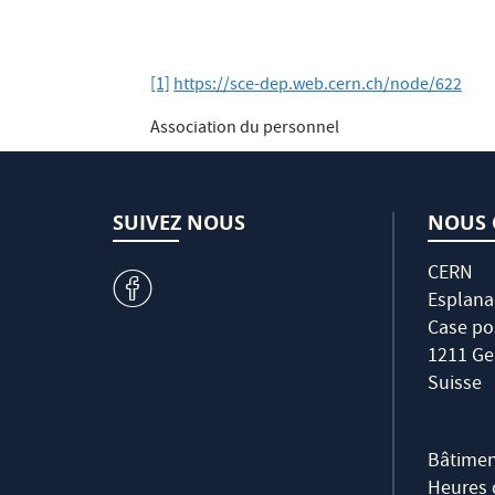
[1]
https://sce-dep.web.cern.ch/node/622
Association du personnel
SUIVEZ NOUS
NOUS 
CERN
v
Esplana
Case po
1211 Ge
Suisse
Bâtimen
Heures d