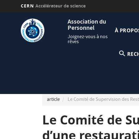
CERN
Accélérateur de science
Aller
Navig
Association du
au
Personnel
princi
contenu
À PROPO
principal
Joignez-vous à nos
rêves
REC
article
Le Comité de Supervision des Rest
Le Comité de Su
d’une restaurat