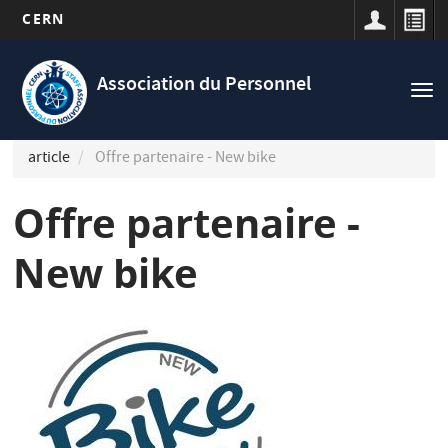
CERN
Navigation
Aller
principale
au
Association du Personnel
Tog
contenu
nav
principal
article
Offre partenaire - New bike
Offre partenaire -
New bike