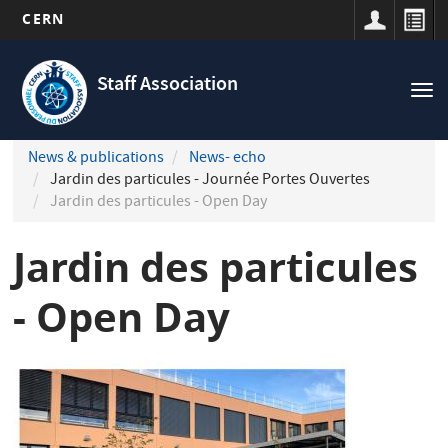
CERN
Navigation
Skip
principale
to
Staff Association
Tog
main
nav
content
News & publications
News- echo
Jardin des particules - Journée Portes Ouvertes
Jardin des particules - Open Day
Jardin des particules
- Open Day