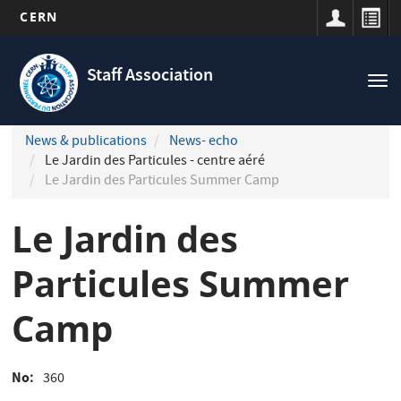
CERN
Navigation
Skip
principale
to
Staff Association
Tog
main
nav
content
News & publications
News- echo
Le Jardin des Particules - centre aéré
Le Jardin des Particules Summer Camp
Le Jardin des
Particules Summer
Camp
No
360